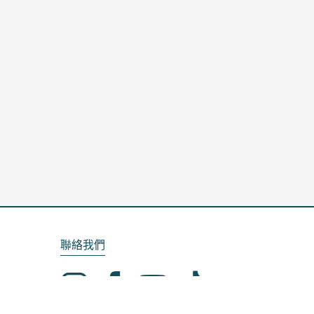
聯絡我們
Email：service@kela.com.tw