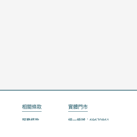
相關條款
實體門市
服務條款
統一編號：69670861
隱私政策
地址：桃園市龜山區山鶯路75-1號
退款政策
營業時間：週一公休