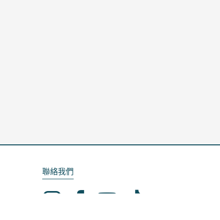
聯絡我們
Email：service@kela.com.tw