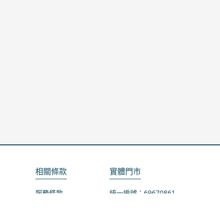
相關條款
實體門市
服務條款
統一編號：69670861
隱私政策
地址：桃園市龜山區山鶯路75-1號
退款政策
營業時間：週一公休