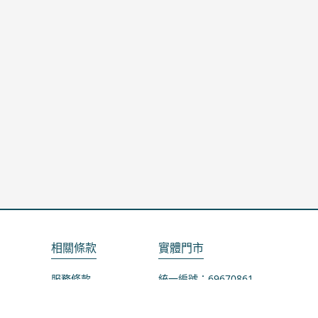
相關條款
實體門市
服務條款
統一編號：69670861
隱私政策
地址：桃園市龜山區山鶯路75-1號
退款政策
營業時間：週一公休