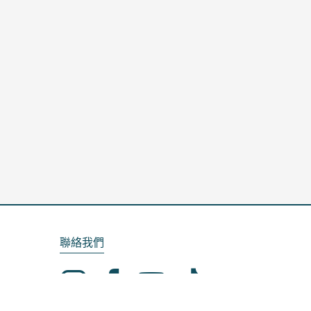
聯絡我們
Email：service@kela.com.tw