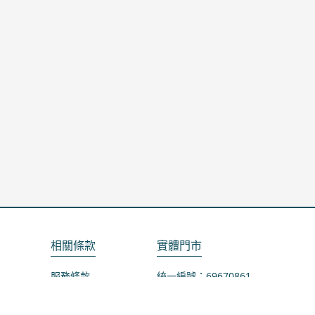
相關條款
實體門市
服務條款
統一編號：69670861
隱私政策
地址：桃園市龜山區山鶯路75-1號
退款政策
營業時間：週一公休