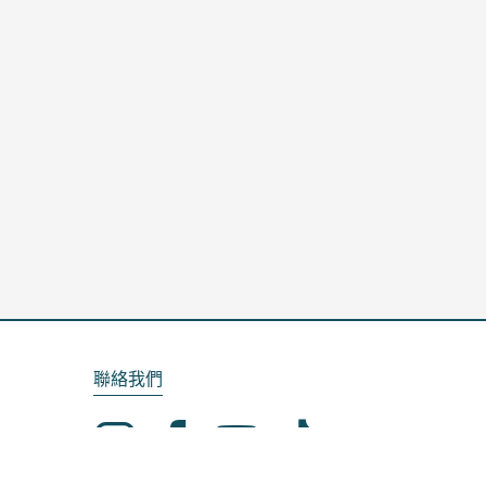
聯絡我們
Email：service@kela.com.tw