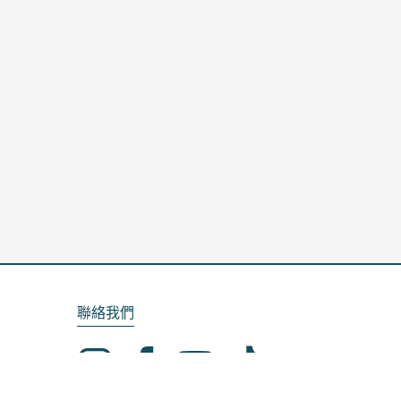
聯絡我們
Email：service@kela.com.tw