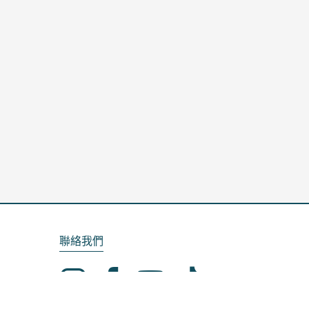
聯絡我們
Email：service@kela.com.tw