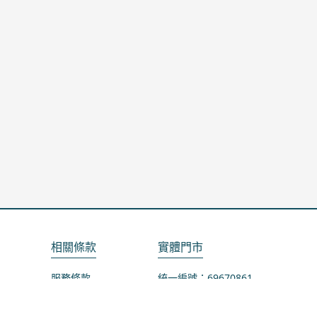
相關條款
實體門市
服務條款
統一編號：69670861
隱私政策
地址：桃園市龜山區山鶯路75-1號
退款政策
營業時間：週一公休