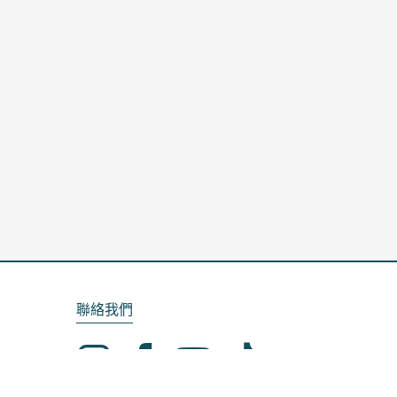
聯絡我們
Email：service@kela.com.tw