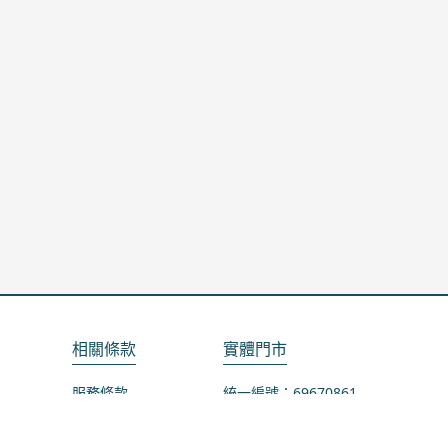
相關條款
實體門市
服務條款
統一編號：69670861
隱私政策
地址：桃園市龜山區山鶯路75-1號
退款政策
營業時間：週一公休