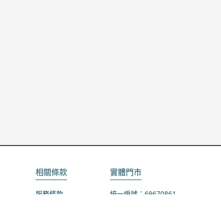
相關條款
實體門市
服務條款
統一編號：69670861
隱私政策
地址：桃園市龜山區山鶯路75-1號
退款政策
營業時間：週一公休