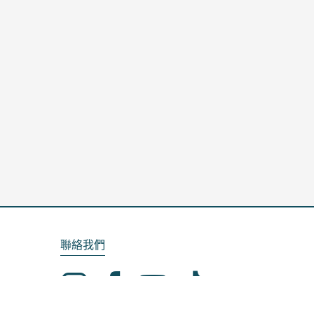
聯絡我們
Email：service@kela.com.tw