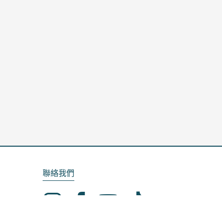
聯絡我們
Email：service@kela.com.tw