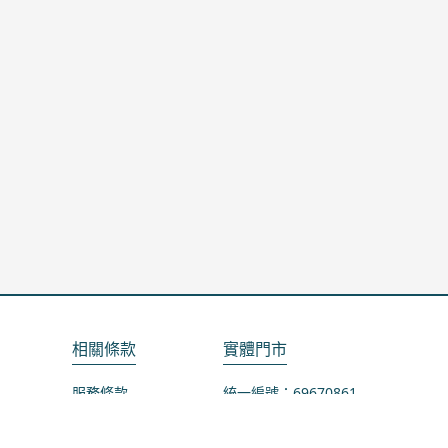
相關條款
實體門市
服務條款
統一編號：69670861
隱私政策
地址：桃園市龜山區山鶯路75-1號
退款政策
營業時間：週一公休