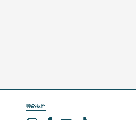
聯絡我們
Email：service@kela.com.tw