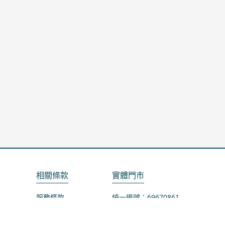
相關條款
實體門市
服務條款
統一編號：69670861
隱私政策
地址：桃園市龜山區山鶯路75-1號
退款政策
營業時間：週一公休