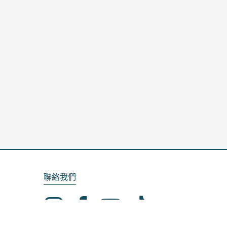
聯絡我們
Email：service@kela.com.tw