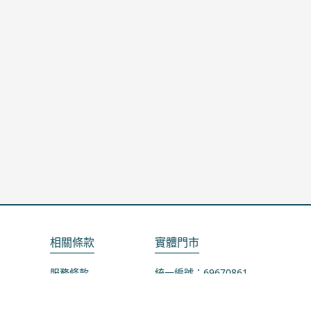
相關條款
實體門市
服務條款
統一編號：69670861
隱私政策
地址：桃園市龜山區山鶯路75-1號
退款政策
營業時間：週一公休