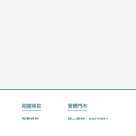
相關條款
實體門市
服務條款
統一編號：69670861
隱私政策
地址：桃園市龜山區山鶯路75-1號
退款政策
營業時間：週一公休