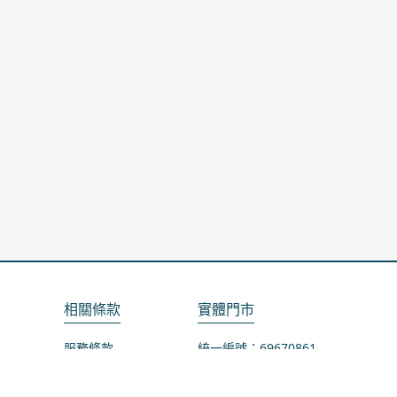
相關條款
實體門市
服務條款
統一編號：69670861
隱私政策
地址：桃園市龜山區山鶯路75-1號
退款政策
營業時間：週一公休