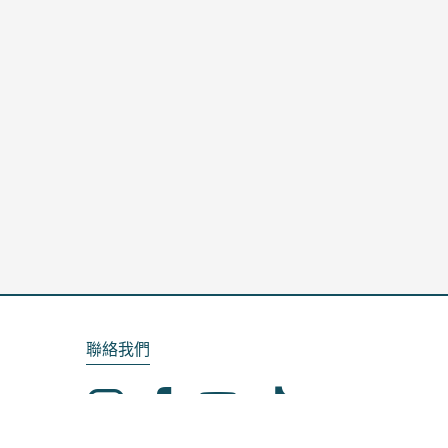
聯絡我們
Email：service@kela.com.tw