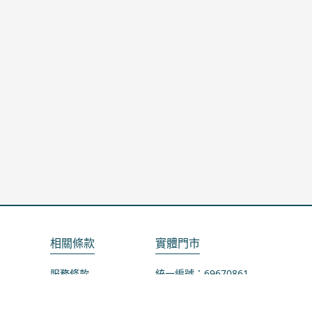
相關條款
實體門市
服務條款
統一編號：69670861
隱私政策
地址：桃園市龜山區山鶯路75-1號
退款政策
營業時間：週一公休