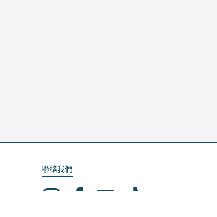
聯絡我們
Email：service@kela.com.tw