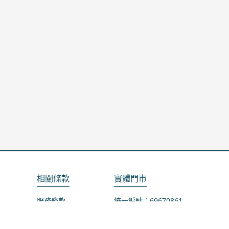
相關條款
實體門市
服務條款
統一編號：69670861
隱私政策
地址：桃園市龜山區山鶯路75-1號
退款政策
營業時間：週一公休