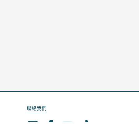
聯絡我們
Email：service@kela.com.tw