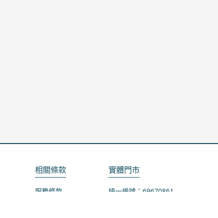
相關條款
實體門市
服務條款
統一編號：69670861
隱私政策
地址：桃園市龜山區山鶯路75-1號
退款政策
營業時間：週一公休