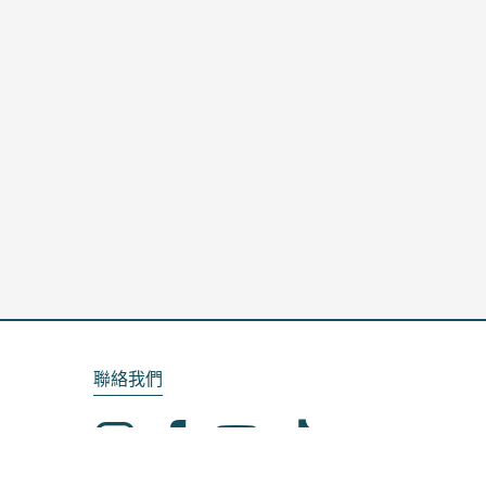
聯絡我們
Email：service@kela.com.tw