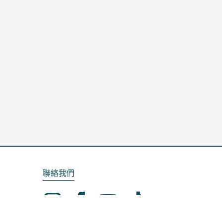
聯絡我們
Email：service@kela.com.tw