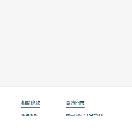
相關條款
實體門市
服務條款
統一編號：69670861
隱私政策
地址：桃園市龜山區山鶯路75-1號
退款政策
營業時間：週一公休