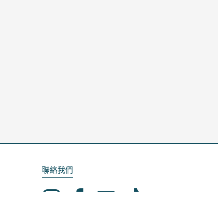
聯絡我們
Email：service@kela.com.tw