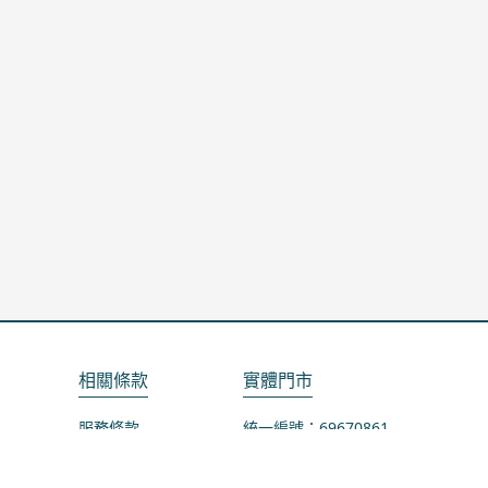
相關條款
實體門市
服務條款
統一編號：69670861
隱私政策
地址：桃園市龜山區山鶯路75-1號
退款政策
營業時間：週一公休