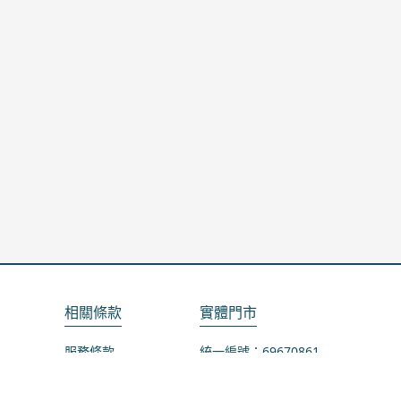
相關條款
實體門市
服務條款
統一編號：69670861
隱私政策
地址：桃園市龜山區山鶯路75-1號
退款政策
營業時間：週一公休