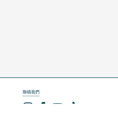
聯絡我們
Email：service@kela.com.tw