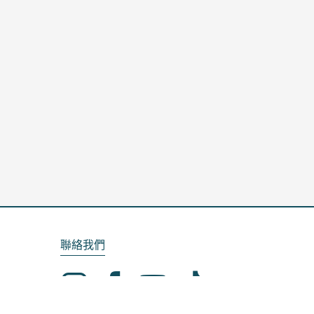
聯絡我們
Email：service@kela.com.tw