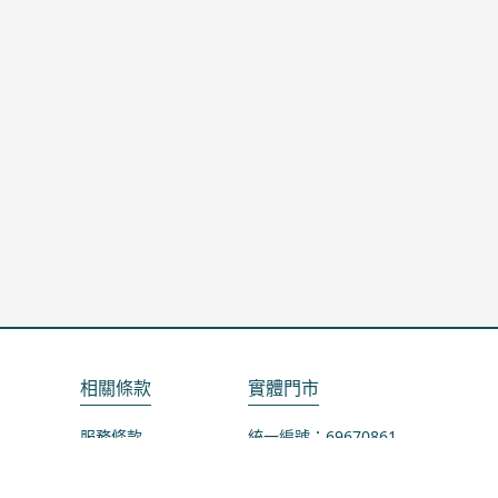
相關條款
實體門市
服務條款
統一編號：69670861
隱私政策
地址：桃園市龜山區山鶯路75-1號
退款政策
營業時間：週一公休