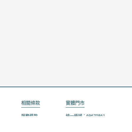
相關條款
實體門市
服務條款
統一編號：69670861
隱私政策
地址：桃園市龜山區山鶯路75-1號
退款政策
營業時間：週一公休