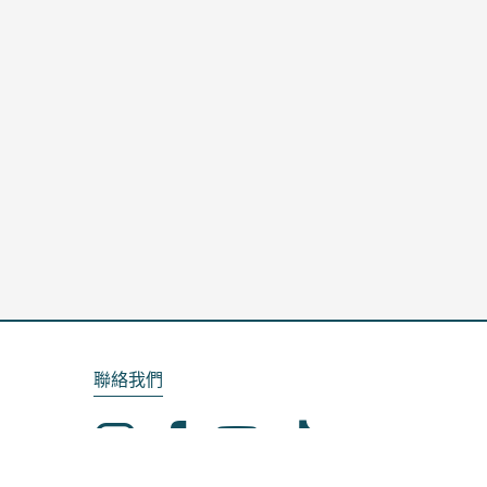
聯絡我們
Email：service@kela.com.tw