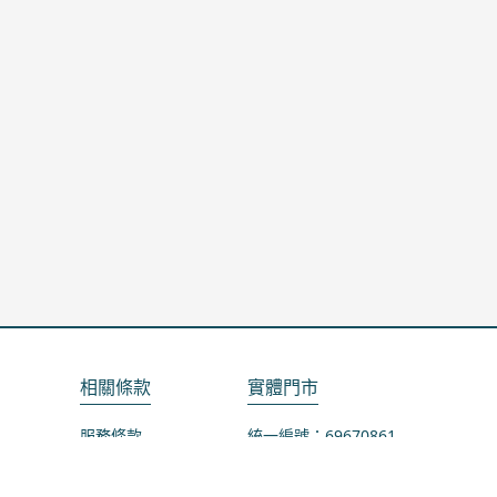
相關條款
實體門市
服務條款
統一編號：69670861
隱私政策
地址：桃園市龜山區山鶯路75-1號
退款政策
營業時間：週一公休