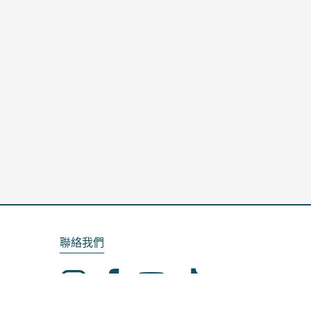
聯絡我們
Email：service@kela.com.tw