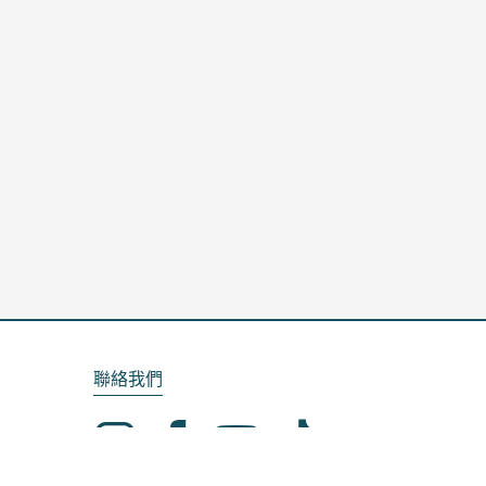
聯絡我們
Email：service@kela.com.tw