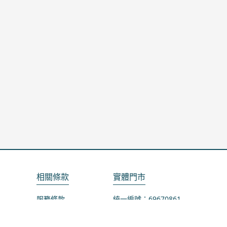
相關條款
實體門市
服務條款
統一編號：69670861
隱私政策
地址：桃園市龜山區山鶯路75-1號
退款政策
營業時間：週一公休