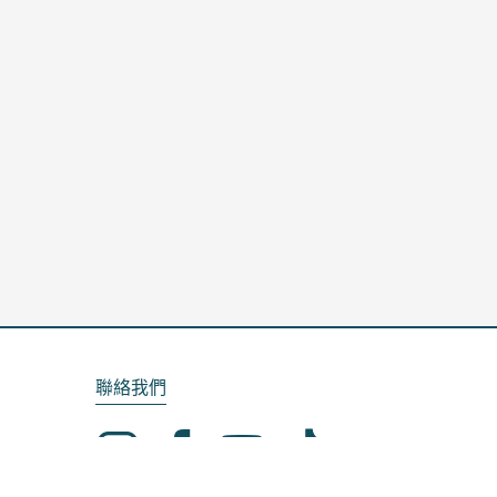
聯絡我們
Email：service@kela.com.tw