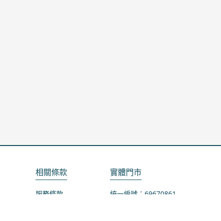
相關條款
實體門市
服務條款
統一編號：69670861
隱私政策
地址：桃園市龜山區山鶯路75-1號
退款政策
營業時間：週一公休