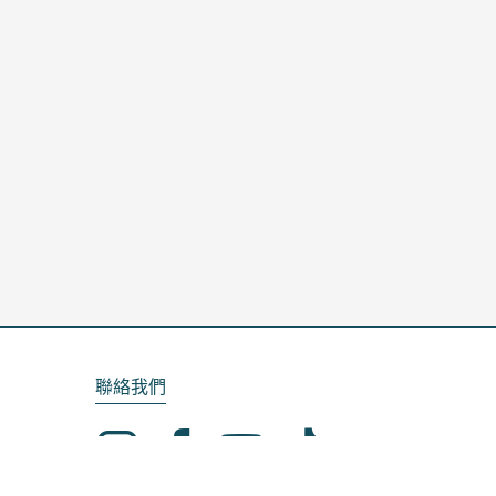
聯絡我們
Email：service@kela.com.tw