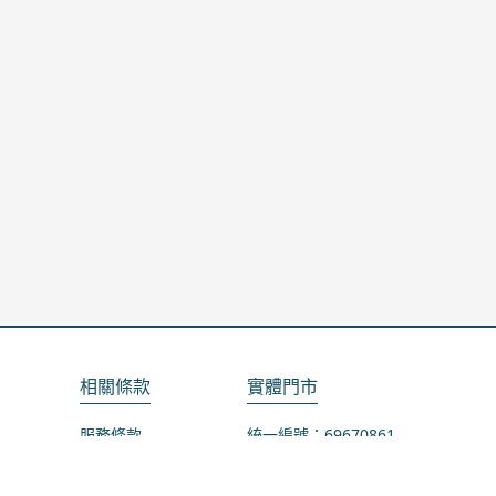
相關條款
實體門市
服務條款
統一編號：69670861
隱私政策
地址：桃園市龜山區山鶯路75-1號
退款政策
營業時間：週一公休