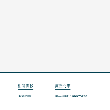
相關條款
實體門市
服務條款
統一編號：69670861
隱私政策
地址：桃園市龜山區山鶯路75-1號
退款政策
營業時間：週一公休