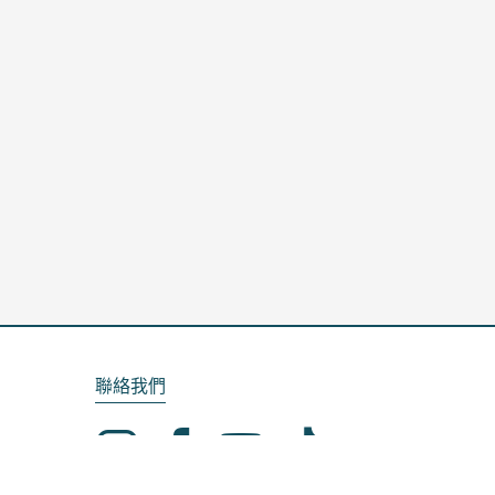
聯絡我們
Email：service@kela.com.tw