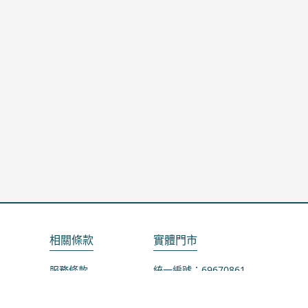
相關條款
實體門市
服務條款
統一編號：69670861
隱私政策
地址：桃園市龜山區山鶯路75-1號
退款政策
營業時間：週一公休