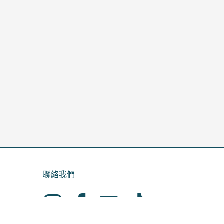
聯絡我們
Email：service@kela.com.tw