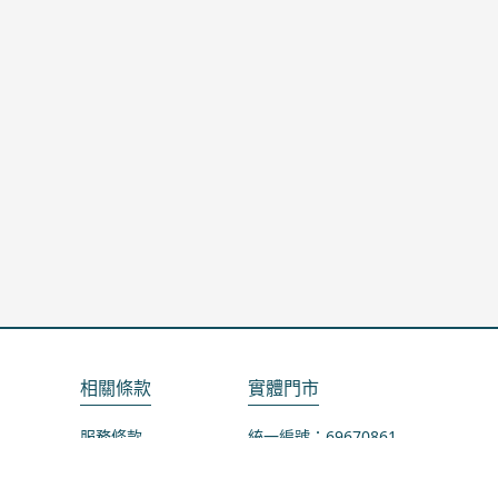
相關條款
實體門市
服務條款
統一編號：69670861
隱私政策
地址：桃園市龜山區山鶯路75-1號
退款政策
營業時間：週一公休