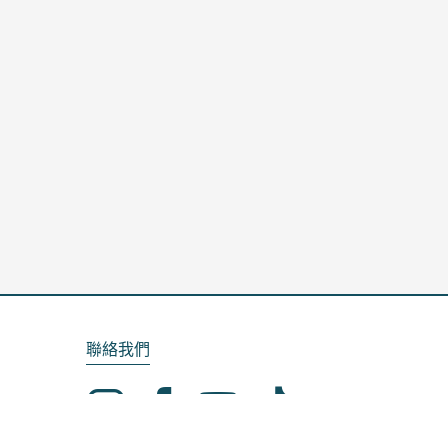
聯絡我們
Email：service@kela.com.tw