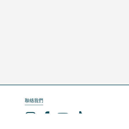
聯絡我們
Email：service@kela.com.tw