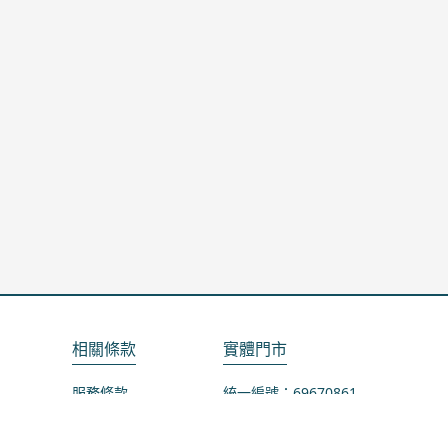
相關條款
實體門市
服務條款
統一編號：69670861
隱私政策
地址：桃園市龜山區山鶯路75-1號
退款政策
營業時間：週一公休