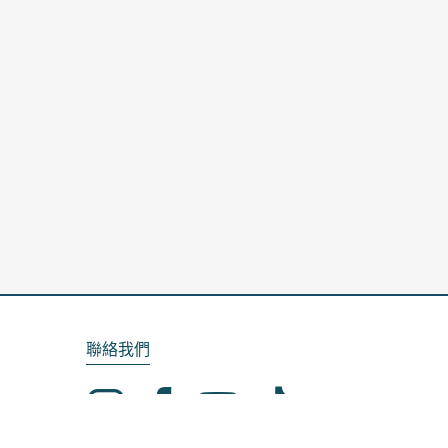
聯絡我們
Email：service@kela.com.tw