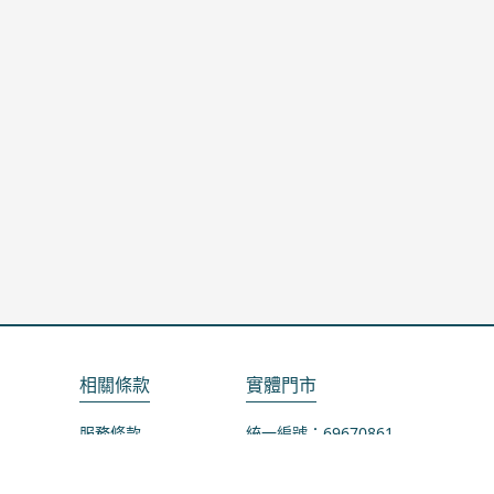
相關條款
實體門市
服務條款
統一編號：69670861
隱私政策
地址：桃園市龜山區山鶯路75-1號
退款政策
營業時間：週一公休